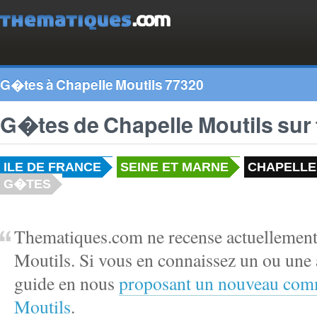
G�tes à Chapelle Moutils 77320
G�tes de Chapelle Moutils su
ILE DE FRANCE
SEINE ET MARNE
CHAPELLE 
G�TES
Thematiques.com ne recense actuellement
Moutils. Si vous en connaissez un ou une 
guide en nous
proposant un nouveau comm
Moutils
.